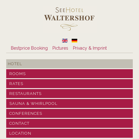
Bestprice Booking
Pictures
Privacy & Imprint
HOTEL
ROOMS
RATES
RESTAURANTS
SAUNA & WHIRLPOOL
CONFERENCES
CONTACT
LOCATION