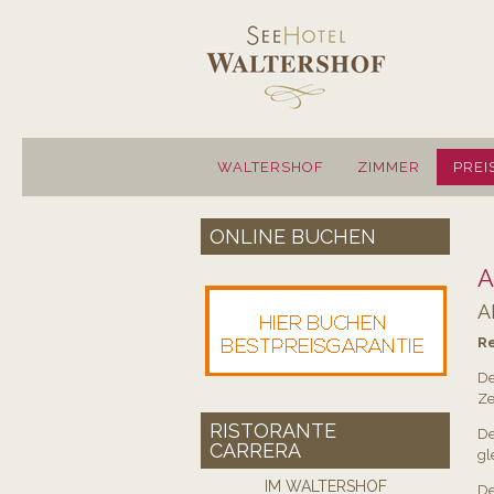
WALTERSHOF
ZIMMER
PREI
ONLINE BUCHEN
A
A
Re
De
Ze
RISTORANTE
De
CARRERA
gl
IM WALTERSHOF
De