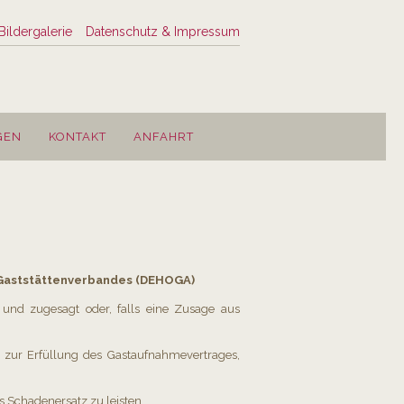
Bildergalerie
Datenschutz & Impressum
GEN
KONTAKT
ANFAHRT
 Gaststättenverbandes (DEHOGA)
 und zugesagt oder, falls eine Zusage aus
r zur Erfüllung des Gastaufnahmevertrages,
rs Schadenersatz zu leisten.