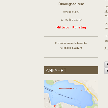
Öffnungszeiten:
De
ab
11:30 bis 14:30
mi
17:30 bis 22:30
De
Mittwoch Ruhetag
zu
Bi
zu
Reservierungen erbeten unter
Au
Tel:
08022 6628774
ANFAHRT